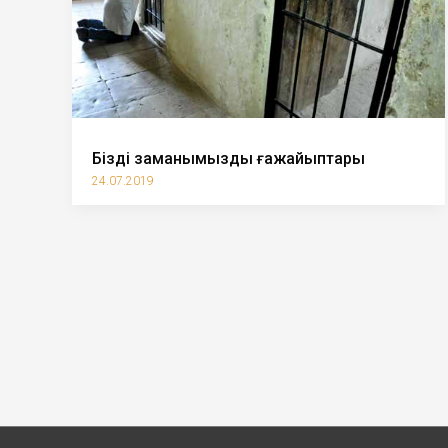
Біздің заманымыздың ғажайыптары
24.07.2019