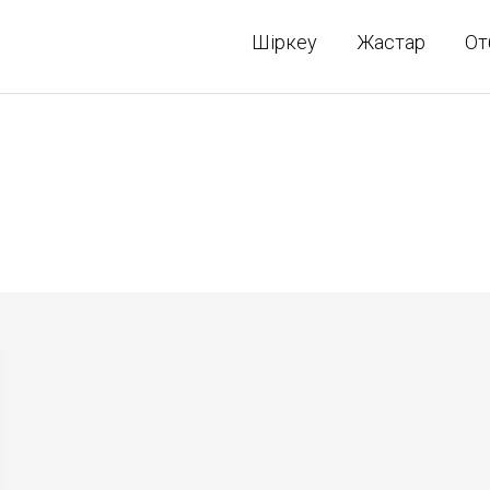
Шіркеу
Жастар
От