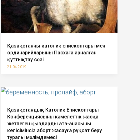
Қазақстанның католик епископтары мен
ординарийларының Пасхаға арналған
құттықтау сөзі
21.04.2019
Қазақстандық Католик Епископтары
Конференциясының кәмелеттік жасқа
жетпеген қыздардың ата-анасының
келісімінсіз аборт жасауға рұқсат беру
туралы мәлімдемесі