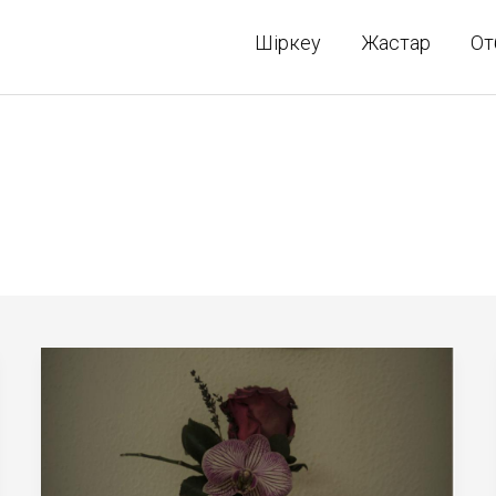
Шіркеу
Жастар
От