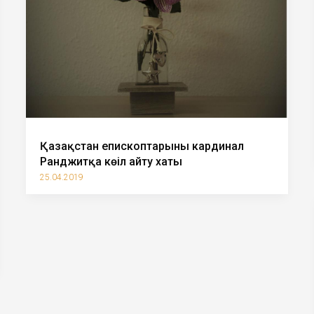
Қазақстан епископтарының кардинал
Ранджитқа көңіл айту хаты
25.04.2019