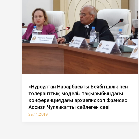
«Нұрсұлтан Назарбаевтың Бейбітшілік пен
толеранттық моделі» тақырыбындағы
конференциядағы архиепископ Фрэнсис
Ассизи Чулликаттың сөйлеген сөзі
28.11.2019