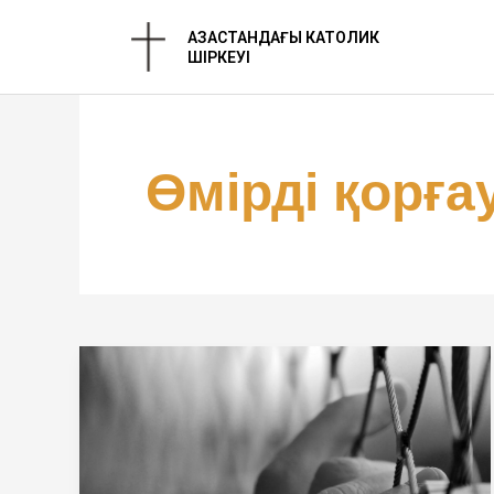
Skip
ҚАЗАҚСТАНДАҒЫ КАТОЛИК
to
ШІРКЕУІ
content
Өмірді қорға