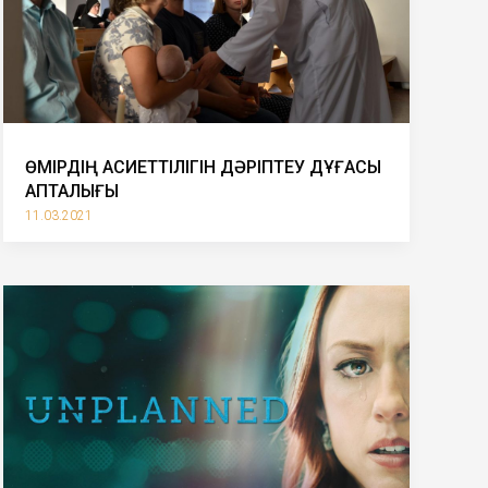
ӨМІРДІҢ ҚАСИЕТТІЛІГІН ДӘРІПТЕУ ДҰҒАСЫ
АПТАЛЫҒЫ
11.03.2021