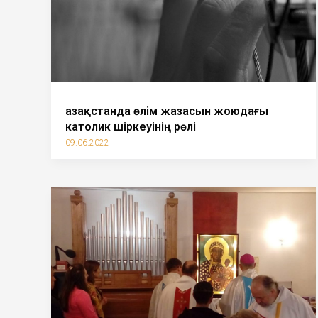
Қазақстанда өлім жазасын жоюдағы
католик шіркеуінің рөлі
09.06.2022