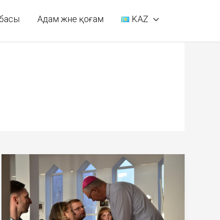
басы
Адам және қоғам
KAZ