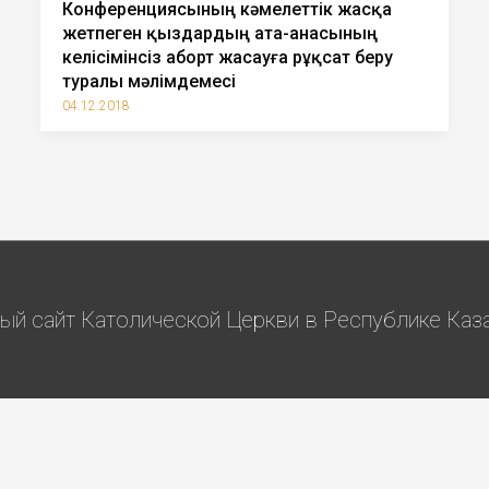
Конференциясының кәмелеттік жасқа
жетпеген қыздардың ата-анасының
келісімінсіз аборт жасауға рұқсат беру
туралы мәлімдемесі
04.12.2018
й сайт Католической Церкви в Республике Казах