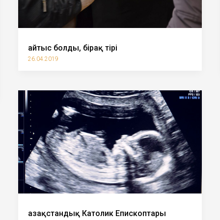
Қайтыс болды, бірақ тірі
26.04.2019
Қазақстандық Католик Епископтары