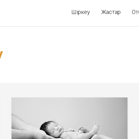
Шіркеу
Жастар
От
у