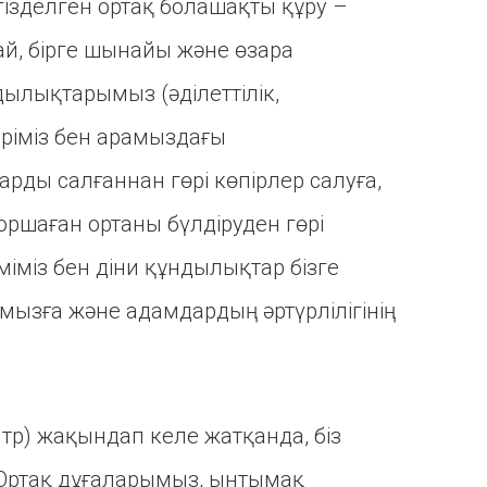
ізделген ортақ болашақты құру –
май, бірге шынайы және өзара
дылықтарымыз (әділеттілік,
еріміз бен арамыздағы
ды салғаннан гөрі көпірлер салуға,
оршаған ортаны бүлдіруден гөрі
міміз бен діни құндылықтар бізге
мызға және адамдардың әртүрлілігінің
тр) жақындап келе жатқанда, біз
 Ортақ дұғаларымыз, ынтымақ