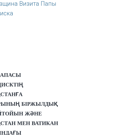
ПАПАСЫ
ЦИСКТІҢ
ҚСТАНҒА
РЫНЫҢ БІРЖЫЛДЫҚ
ЙТОЙЫН ЖӘНЕ
СТАН МЕН ВАТИКАН
ЫНДАҒЫ