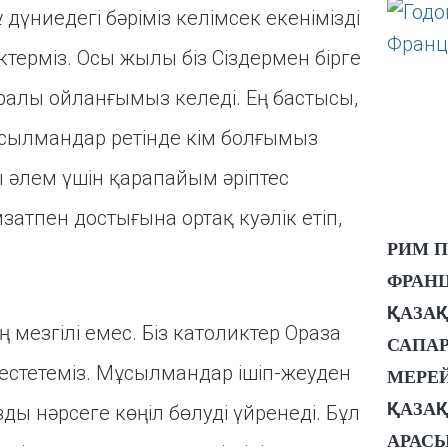
 дүниедегі бәріміз келімсек екенімізді
терміз. Осы жылы біз Сіздермен бірге
уралы ойланғымыз келеді. Ең бастысы,
мұсылмандар ретінде кім болғымыз
ы әлем үшін қарапайым әріптес
затпен достығына ортақ куәлік етіп,
РИМ 
ФРАН
ҚАЗА
мезгілі емес. Біз католиктер Ораза
САПА
елестетеміз. Мұсылмандар ішіп-жеуден
МЕРЕ
ҚАЗАҚ
ды нәрсеге көңіл бөлуді үйренеді. Бұл
АРАС