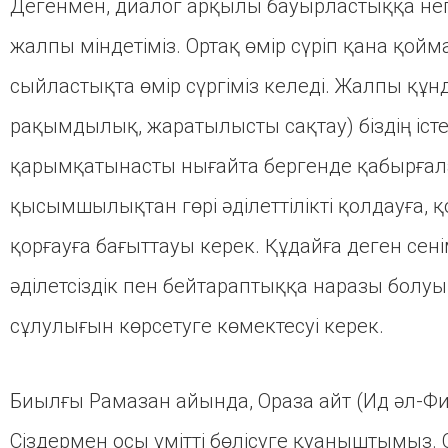
Дегенмен, диалог арқылы бауырластыққа нег
жалпы міндетіміз. Ортақ өмір сүріп қана қой
сыйластықта өмір сүргіміз келеді. Жалпы құн
рақымдылық, жаратылысты сақтау) біздің іст
қарымқатынасты нығайта бергенде қабырғалар
қысымшылықтан гөрі әділеттілікті қолдауға, қ
қорғауға бағыттауы керек. Құдайға деген сені
әділетсіздік пен бейтараптыққа наразы болуы
сұлулығын көрсетуге көмектесуі керек.
Биылғы Рамазан айында, Ораза айт (Ид әл-Фи
Сіздермен осы үмітті бөлісуге қуаныштымыз.