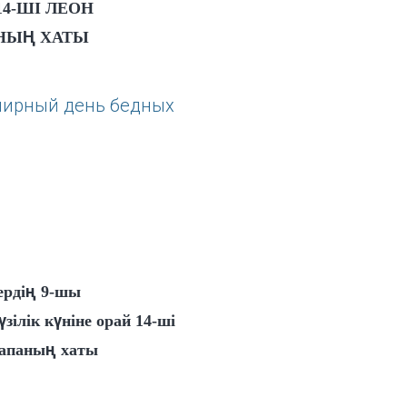
14-ШІ ЛЕОН
НЫҢ ХАТЫ
5
ердің 9-шы
зілік күніне орай 14-ші
апаның хаты
5