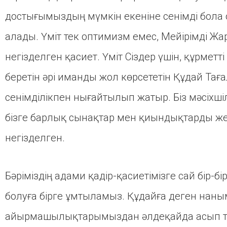
достығымыздың мүмкін екеніне сенімді бола о
алады. Үміт тек оптимизм емес, Мейірімді Ж
негізделген қасиет. Үміт Сіздер үшін, құрме
беретін әрі иманды жол көрсететін Құдай Т
сенімділікпен нығайтылып жатыр. Біз мәсіхшіл
бізге барлық сынақтар мен қиындықтарды жең
негізделген.
Бәріміздің адами қадір-қасиетімізге сай бір-б
болуға бірге ұмтыламыз. Құдайға деген наны
айырмашылықтарымыздан әлдеқайда асып түс