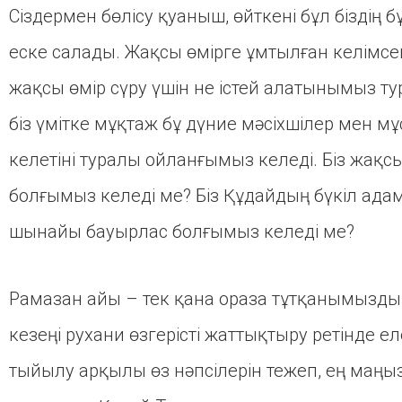
Сіздермен бөлісу қуаныш, өйткені бұл біздің бұ
еске салады. Жақсы өмірге ұмтылған келімсек
жақсы өмір сүру үшін не істей алатынымыз т
біз үмітке мұқтаж бұ дүние мәсіхшілер мен 
келетіні туралы ойланғымыз келеді. Біз жақс
болғымыз келеді ме? Біз Құдайдың бүкіл адам
шынайы бауырлас болғымыз келеді ме?
Рамазан айы – тек қана ораза тұтқанымыздың 
кезеңі рухани өзгерісті жаттықтыру ретінде 
тыйылу арқылы өз нәпсілерін тежеп, ең маңыз