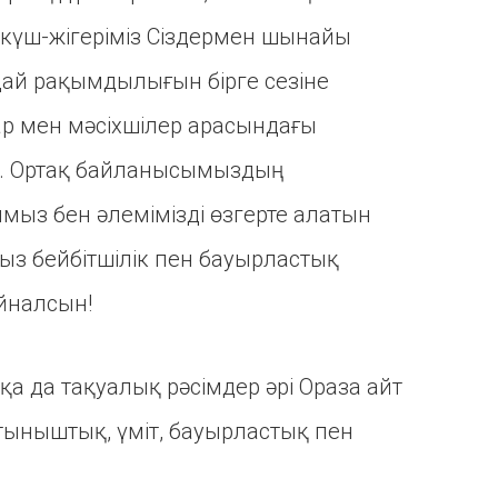
күш-жігеріміз Сіздермен шынайы
дай рақымдылығын бірге сезіне
р мен мәсіхшілер арасындағы
н. Ортақ байланысымыздың
ымыз бен әлемімізді өзгерте алатын
ыз бейбітшілік пен бауырластық
айналсын!
қа да тақуалық рәсімдер әрі Ораза айт
 тыныштық, үміт, бауырластық пен