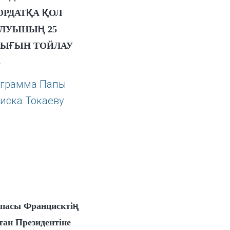
РДАТҚА ҚОЛ
ЛУЫНЫҢ 25
ЫҒЫН ТОЙЛАУ
3
пасы Францисктің
тан Президентіне