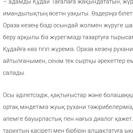
– адамды Құдай Тағалаға жақындататын, жүрег
имандылықтың өсетін уақыты. Өздеріңіз білеті
Ораза кезеңі бізді осындай жолмен жүруге шақ
беру арқылы біз жүрегімізді тазартуға тырысам
Құдайға көз тігіп жүреміз. Ораза кезеңі руха
айтылғанымен, сенім тек сыртқы әрекеттер ем
салады.
Осы әділетсіздік, қақтығыстар және болашаққа
ортақ міндетіміз жуық рухани тәжірибелеріміз
әлемге бауырластық пен нағыз диалог қажет
тарихтың қасіреті мен бірбірін алшақтатуға 