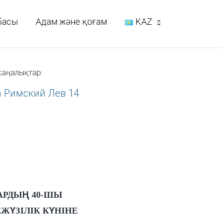
басы
Адам және қоғам
KAZ
аңалықтар:
АРДЫҢ 40-ШЫ
ЖҮЗІЛІК КҮНІНЕ