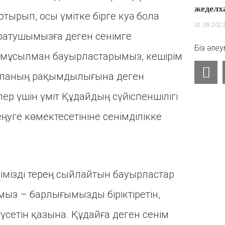
жеделх
тырып, осы үмітке бірге куә бола
01.09.202
аратушымызға деген сенімге
Біз әлеу
тті мұсылман бауырластарымыз, кешірім
Y
ағаланың рақымдылығына деген
o
u
ер үшін үміт Құдайдың сүйіспеншілігі
t
уге көмектесетініне сенімділікке
u
b
e
ірімізді терең сыйлайтын бауырластар
мыз – барлығымызды біріктіретін,
етін қазына. Құдайға деген сенім