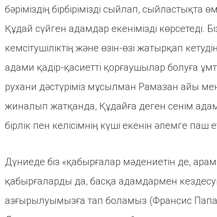
бәріміздің бірбірімізді сыйлап, сыйластықта ө
Құдай сүйген адамдар екенімізді көрсетеді. 
кемсітушіліктің және өзін-өзі жатырқап кетуді
адами қадір-қасиетті қорғаушылар болуға ұ
рухани дәстүріміз мұсылман Рамазан айы мен 
жиналып жатқанда, Құдайға деген сенім адам
бірлік пен келісімнің күші екенін әлемге паш е
Дүниеде біз «қабырғалар мәдениетін де, арам
қабырғаларды да, басқа адамдармен кездесуге
азғырылуымызға тап боламыз (Франсис Папа, Fr