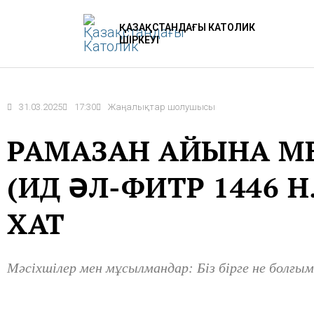
Skip
ҚАЗАҚСТАНДАҒЫ КАТОЛИК
to
ШІРКЕУІ
content
31.03.2025
17:30
Жаңалықтар шолушысы
РАМАЗАН АЙЫНА МЕ
(ИД ӘЛ-ФИТР 1446 H.
ХАТ
Мәсіхшілер мен мұсылмандар: Біз бірге не болғым