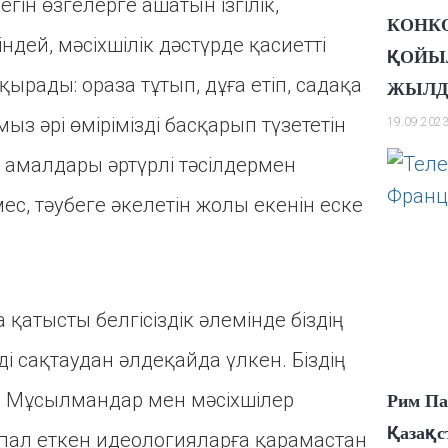
ін өзгелерге ашатын ізгілік,
КОНКО
ндей, мәсіхшілік дәстүрде қасиетті
ҚОЙЫ
ырады: ораза тұтып, дұға етіп, садақа
ЖЫЛД
ыз әрі өмірімізді басқарып түзететін
19.09.202
ни амалдары әртүрлі тәсілдермен
ес, тәубеге әкелетін жолы екенін еске
 қатысты белгісіздік әлемінде біздің
ді сақтаудан әлдеқайда үлкен. Біздің
. Мұсылмандар мен мәсіхшілер
Рим Па
Қазақс
ықпал еткен идеологияларға қарамастан