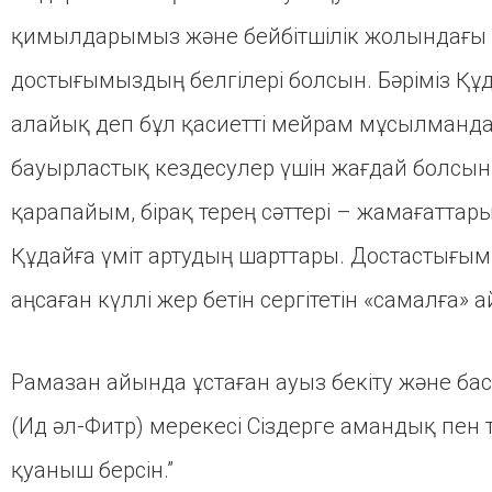
қимылдарымыз және бейбітшілік жолындағы 
достығымыздың белгілері болсын. Бәріміз Құ
алайық деп бұл қасиетті мейрам мұсылманда
бауырластық кездесулер үшін жағдай болсы
қарапайым, бірақ терең сәттері – жамағаттар
Құдайға үміт артудың шарттары. Достастығым
аңсаған күллі жер бетін сергітетін «самалға» 
Рамазан айында ұстаған ауыз бекіту және бас
(Ид әл-Фитр) мерекесі Сіздерге амандық пен
қуаныш берсін.”