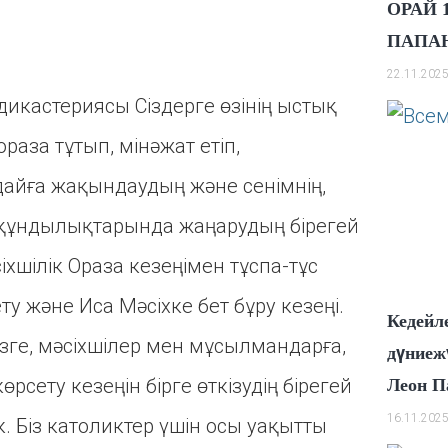
ОРАЙ 
ПАПА
22.11.202
икастериясы Сіздерге өзінің ыстық
раза тұтып, мінәжат етіп,
айға жақындаудың және сенімнің,
 құндылықтарында жаңарудың бірегей
іхшілік Ораза кезеңімен тұспа-тұс
ету және Иса Мәсіхке бет бұру кезеңі.
Кедейл
зге, мәсіхшілер мен мұсылмандарға,
дүниежү
өрсету кезеңін бірге өткізудің бірегей
Леон П
16.11.202
ік. Біз католиктер үшін осы уақытты