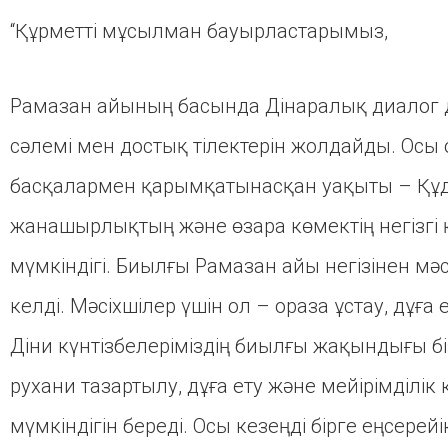
“Құрметті мұсылман бауырластарымыз,
Рамазан айының басында Дінаралық диалог д
сәлемі мен достық тілектерін жолдайды. Осы о
басқалармен қарымқатынасқан уақыты – Құд
жанашырлықтың және өзара көмектің негізгі
мүмкіндігі. Биылғы Рамазан айы негізінен мәс
келді. Мәсіхшілер үшін ол – ораза ұстау, дұға 
Діни күнтізбелеріміздің биылғы жақындығы бі
рухани тазартылу, дұға ету және мейірімділік к
мүмкіндігін береді. Осы кезеңді бірге еңсерей