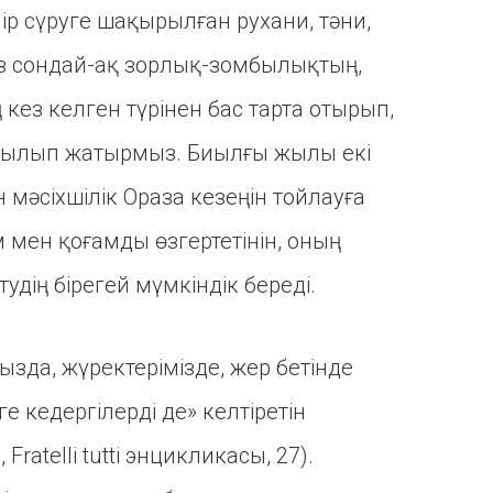
мір сүруге шақырылған рухани, тәни,
Біз сондай-ақ зорлық-зомбылықтың,
ң кез келген түрінен бас тарта отырып,
мтылып жатырмыз. Биылғы жылы екі
мәсіхшілік Ораза кезеңін тойлауға
 мен қоғамды өзгертетінін, оның
тудің бірегей мүмкіндік береді.
ызда, жүректерімізде, жер бетінде
 кедергілерді де» келтіретін
atelli tutti энцикликасы, 27).