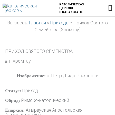
Перейти
Г
КАТОЛИЧЕСКАЯ
ЦЕРКОВЬ
к
В КАЗАХСТАНЕ
содержимому
м
Вы здесь:
Главная
»
Приходы
»
Приход Святого
Семейства (Хромтау)
ПРИХОД СВЯТОГО СЕМЕЙСТВА
г. Хромтау
в
о. Петр Дыдо-Рожнецки
Изображение:
Приход
Статус:
Римско-католический
Обряд:
Атырауская Апостольская
Епархия:
Администратура