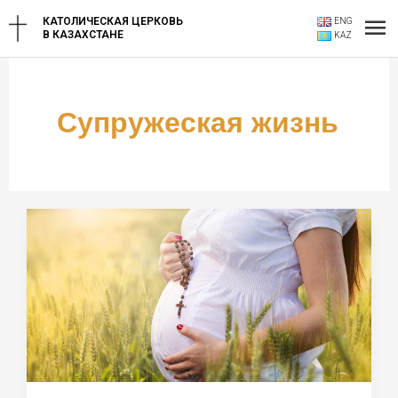
Перейти
Гл
КАТОЛИЧЕСКАЯ ЦЕРКОВЬ
ENG
к
В КАЗАХСТАНЕ
KAZ
содержимому
ме
Супружеская жизнь