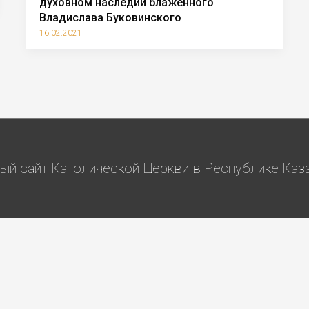
духовном наследии блаженного
Владислава Буковинского
16.02.2021
й сайт Католической Церкви в Республике Казах