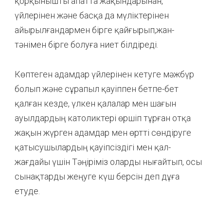
қорқынышты апатта жақындарынан,
үйлерінен және басқа да мүліктерінен
айырылғандармен бірге қайғырып,жан-
тәнімен бірге болуға ниет білдіреді.
Көптеген адамдар үйлерінен кетуге мәжбүр
болып және сұрапыл қауіппен бетпе-бет
қалған кезде, үлкен қалалар мен шағын
ауылдардың католиктері өршіп тұрған отқа
жақын жүрген адамдар мен өртті сөндіруге
қатысушылардың қауіпсіздігі мен қал-
жағдайы үшін Тәңіріміз оларды нығайтып, осы
сынақтарды жеңуге күш берсін деп дұға
етуде.