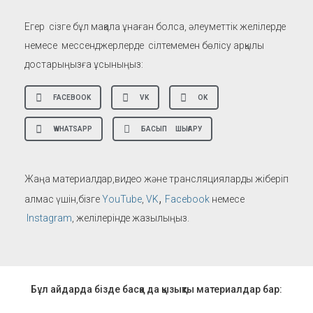
Егер сізге бұл мақала ұнаған болса, әлеуметтік желілерде
немесе мессенджерлерде сілтемемен бөлісу арқылы
достарыңызға ұсыныңыз:
FACEBOOK
VK
OK
WHATSAPP
БАСЫП ШЫҒАРУ
Жаңа материалдар,видео және трансляцияларды жіберіп
,
алмас үшін,бізге
YouTube
,
VK
Facebook
немесе
Instagram
, желілерінде жазылыңыз.
Бұл айдарда бізде басқа да қызықты материалдар бар: