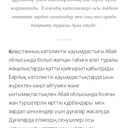
жарияланды. Еліміздің католиктері осы табиғи
апаттан зардап шеккендер мен оны тез арада
тоқтату туралы дұға етуде.
Сурет: ҚР ТЖМ
Қазақстанның католиктік қауымдастығы Абай
облысында болып жатқан табиғи апат туралы
жаңалықтарды қатты қайғырып қабылдады.
Барлық католиктік қауымдастықтарда шын
жүректен көңіл айтумен және
ынтымақтастықпен Абай облысында болған
жан түршігерлік өрттің құрбандары мен
зардап шеккендер үшін дұғалар жасалуда.
Дұғаларда еліміздің сенушілері осы