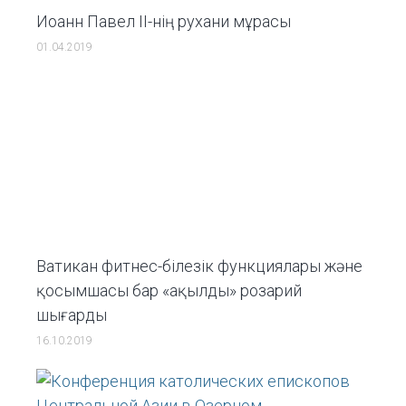
Иоанн Павел II-нің рухани мұрасы
01.04.2019
Ватикан фитнес-білезік функциялары және
қосымшасы бар «ақылды» розарий
шығарды
16.10.2019