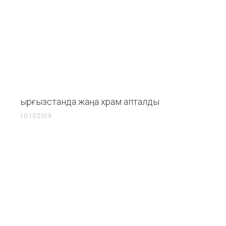
Қырғызстанда жаңа храм апталды
10.10.2019