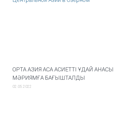
ОРТА АЗИЯ АСА ҚАСИЕТТІ ҚҰДАЙ АНАСЫ
МӘРИЯМҒА БАҒЫШТАЛДЫ
02.05.2022