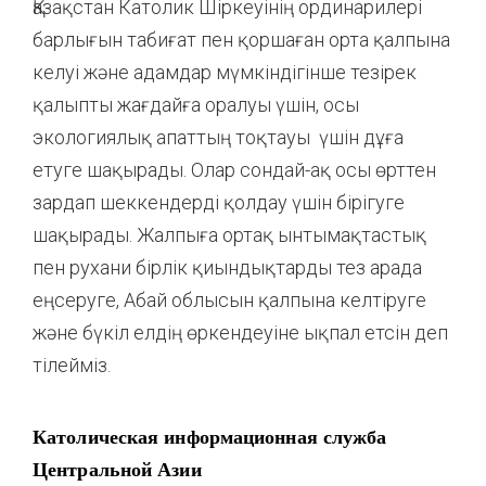
Қазақстан Католик Шіркеуінің ординарилері
барлығын табиғат пен қоршаған орта қалпына
келуі және адамдар мүмкіндігінше тезірек
қалыпты жағдайға оралуы үшін, осы
экологиялық апаттың тоқтауы үшін дұға
етуге шақырады. Олар сондай-ақ осы өрттен
зардап шеккендерді қолдау үшін бірігуге
шақырады. Жалпыға ортақ ынтымақтастық
пен рухани бірлік қиындықтарды тез арада
еңсеруге, Абай облысын қалпына келтіруге
және бүкіл елдің өркендеуіне ықпал етсін деп
тілейміз.
Католическая информационная служба
Центральной Азии