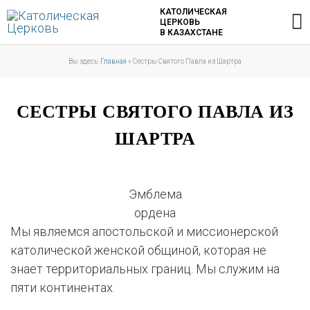
Перейти
Г
КАТОЛИЧЕСКАЯ
ЦЕРКОВЬ
к
В КАЗАХСТАНЕ
содержимому
м
Вы здесь:
Главная
»
Сестры Святого Павла из Шартра
СЕСТРЫ СВЯТОГО ПАВЛА ИЗ
ШАРТРА
Эмблема
ордена
Мы являемся апостольской и миссионерской
католической женской общиной, которая не
знает территориальных границ. Мы служим на
пяти континентах.