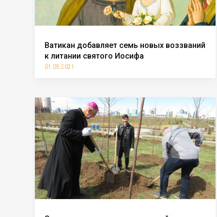
Ватикан добавляет семь новых воззваний
к литании святого Иосифа
01.05.2021