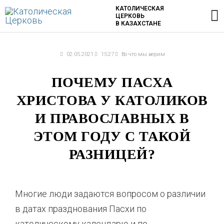
Перейти
Г
КАТОЛИЧЕСКАЯ
ЦЕРКОВЬ
к
В КАЗАХСТАНЕ
содержимому
м
02.05.2021
15:27
Во что мы верим
ПОЧЕМУ ПАСХА
ХРИСТОВА У КАТОЛИКОВ
И ПРАВОСЛАВНЫХ В
ЭТОМ ГОДУ С ТАКОЙ
РАЗНИЦЕЙ?
Многие люди задаются вопросом о различии
в датах празднования Пасхи по
католическому календарю и по