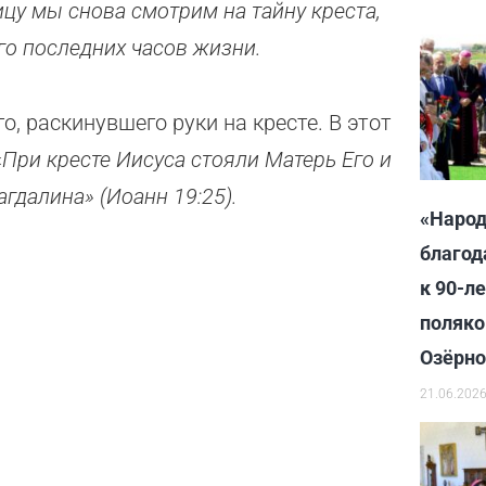
цу мы снова смотрим на тайну креста,
его последних часов жизни.
, раскинувшего руки на кресте. В этот
«
При кресте Иисуса стояли Матерь Его и
гдалина» (Иоанн 19:25).
«Народ
благод
к 90-л
поляко
Озёрн
21.06.202