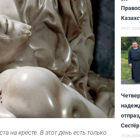
Правос
Казахс
29.07.202
Четвер
надежд
отпраз
Сестёр
а на кресте. В этот день есть только
23.06.202