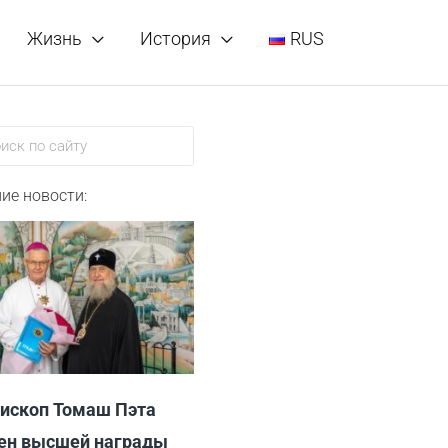
Жизнь
История
RUS
ск
ие новости:
ископ Томаш Пэта
ен высшей награды