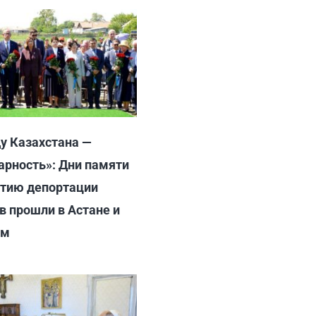
у Казахстана —
арность»: Дни памяти
етию депортации
в прошли в Астане и
ом
6