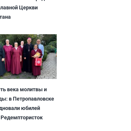
лавной Церкви
тана
6
ть века молитвы и
ы: в Петропавловске
дновали юбилей
 Редемптористок
6