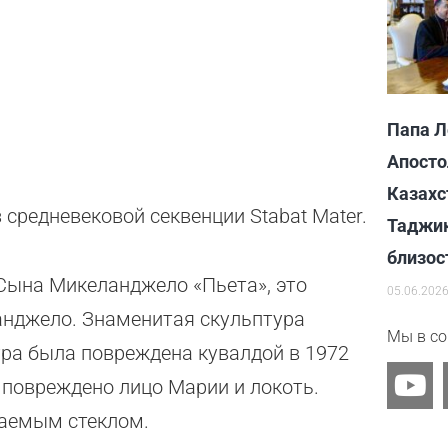
Папа Л
Апосто
Казахс
 средневековой секвенции Stabat Mater.
Таджик
близос
 Сына Микеланджело «Пьета», это
05.06.202
анджело. Знаменитая скульптура
Мы в со
ура была повреждена кувалдой в 1972
Y
 повреждено лицо Марии и локоть.
o
ваемым стеклом.
u