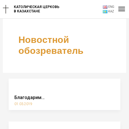
Перейти
Гл
КАТОЛИЧЕСКАЯ ЦЕРКОВЬ
ENG
к
В КАЗАХСТАНЕ
KAZ
содержимому
ме
Новостной
обозреватель
Благодарим…
01.03.2019