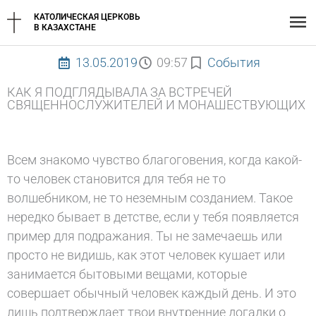
Перейти
Гл
КАТОЛИЧЕСКАЯ ЦЕРКОВЬ
к
В КАЗАХСТАНЕ
содержимому
ме
13.05.2019
09:57
События
КАК Я ПОДГЛЯДЫВАЛА ЗА ВСТРЕЧЕЙ
СВЯЩЕННОСЛУЖИТЕЛЕЙ И МОНАШЕСТВУЮЩИХ
Всем знакомо чувство благоговения, когда какой-
то человек становится для тебя не то
волшебником, не то неземным созданием. Такое
нередко бывает в детстве, если у тебя появляется
пример для подражания. Ты не замечаешь или
просто не видишь, как этот человек кушает или
занимается бытовыми вещами, которые
совершает обычный человек каждый день. И это
лишь подтверждает твои внутренние догадки о