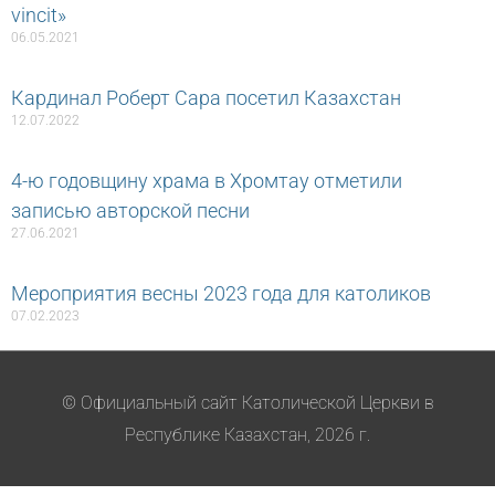
vincit»
06.05.2021
Кардинал Роберт Сара посетил Казахстан
12.07.2022
4-ю годовщину храма в Хромтау отметили
записью авторской песни
27.06.2021
Мероприятия весны 2023 года для католиков
07.02.2023
© Официальный сайт Католической Церкви в
Республике Казахстан, 2026 г.