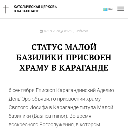
Перейти
Гл
КАТОЛИЧЕСКАЯ ЦЕРКОВЬ
KAZ
к
В КАЗАХСТАНЕ
содержимому
ме
07.09.2020
08:23
События
СТАТУС МАЛОЙ
БАЗИЛИКИ ПРИСВОЕН
ХРАМУ В КАРАГАНДЕ
6 сентября Епископ Карагандинский Аделио
Дель’Оро объявил о присвоении храму
Святого Иосифа в Караганде титула Малой
базилики (Basilica minor). Во время
воскресного Богослужения, в котором