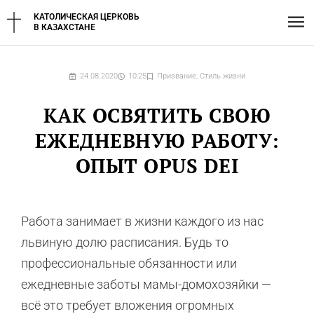
Перейти
Гл
КАТОЛИЧЕСКАЯ ЦЕРКОВЬ
к
В КАЗАХСТАНЕ
содержимому
ме
24.08.2020
10:25
Призвание
,
Стиль жизни
КАК ОСВЯТИТЬ СВОЮ
ЕЖЕДНЕВНУЮ РАБОТУ:
ОПЫТ OPUS DEI
Работа занимает в жизни каждого из нас
львиную долю расписания. Будь то
профессиональные обязанности или
ежедневные заботы мамы-домохозяйки —
всё это требует вложения огромных