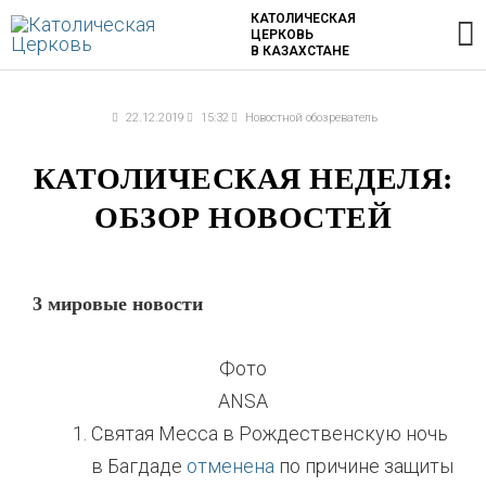
Перейти
Г
КАТОЛИЧЕСКАЯ
ЦЕРКОВЬ
к
В КАЗАХСТАНЕ
содержимому
м
22.12.2019
15:32
Новостной обозреватель
КАТОЛИЧЕСКАЯ НЕДЕЛЯ:
ОБЗОР НОВОСТЕЙ
3 мировые новости
Фото
ANSA
Святая Месса в Рождественскую ночь
в Багдаде
отменена
по причине защиты