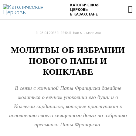
Перейти
Г
КАТОЛИЧЕСКАЯ
ЦЕРКОВЬ
к
В КАЗАХСТАНЕ
содержимому
м
28.04.2025
12:54
Как мы молимся
МОЛИТВЫ ОБ ИЗБРАНИИ
НОВОГО ПАПЫ И
КОНКЛАВЕ
В связи с кончиной Папы Франциска давайте
молиться о вечном упокоении его души и о
Коллегии кардиналов, которые приступают к
исполнению своего священного долга по избранию
преемника Папы Франциска.