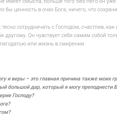
не имеет смысла, больше того: без Него он уже
о бы ценность в очах Бога, ничего, что сохран
 тесно сотрудничать с Господом, счастлив, ка
ебя другому. Он чувствует себя самим собой то
благодатью или жизнь в смирении.
огу и веры – это главная причина также моих г
мый большой дар, который я могу преподнести Б
ерие Господу?
ога?
огом?