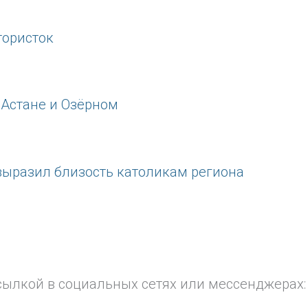
тористок
 Астане и Озёрном
 выразил близость католикам региона
сылкой в социальных сетях или мессенджерах: