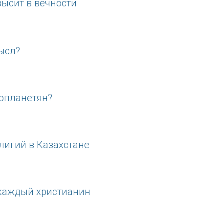
высит в вечности
мысл?
нопланетян?
елигий в Казахстане
 каждый христианин