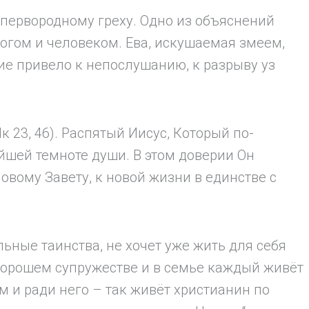
к первородному греху. Одно из объяснений
Богом и человеком. Ева, искушаемая змеем,
рие привело к непослушанию, к разрыву уз
к 23, 46). Распятый Иисус, Который по-
йшей темноте души. В этом доверии Он
Новому Завету, к новой жизни в единстве с
ьные таинства, не хочет уже жить для себя
в хорошем супружестве и в семье каждый живёт
им и ради него – так живёт христианин по