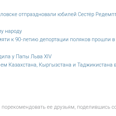
вловске отпраздновали юбилей Сестёр Редемп
мяти к 90-летию депортации поляков прошли в
цием Казахстана, Кыргызстана и Таджикистана
м порекомендовать ее друзьям, поделившись с