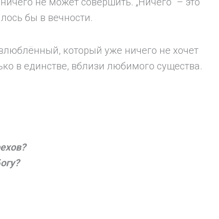
 ничего не может совершить. „Ничего“ – это
илось бы в вечности.
к влюблённый, который уже ничего не хочет
лько в единстве, вблизи любимого существа.
рехов?
огу?