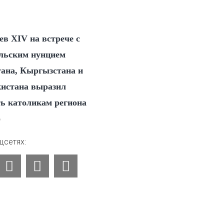
ев XIV на встрече с
льским нунцием
тана, Кыргызстана и
истана выразил
ть католикам региона
6
цсетях:
F
V
I
a
k
n
c
s
e
t
b
a