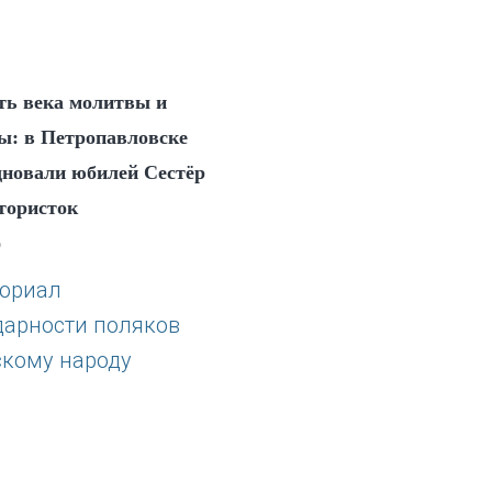
ть века молитвы и
ы: в Петропавловске
дновали юбилей Сестёр
тористок
6