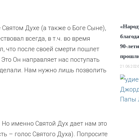
«Народ
 Святом Духе (а также о Боге Сыне),
благод
твовал всегда, в т.ч. во время
90-лет
ал, что после своей смерти пошлет
прошли
 Это Он направляет нас поступать
21.06.202
 делали. Нам нужно лишь позволить
 Но именно Святой Дух дает нам это
сть – голос Святого Духа). Попросите