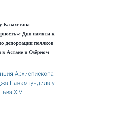
у Казахстана —
арность»: Дни памяти к
ию депортации поляков
 в Астане и Озёрном
6