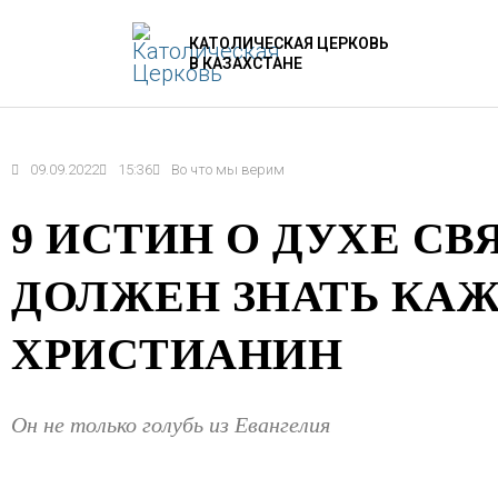
Перейти
КАТОЛИЧЕСКАЯ ЦЕРКОВЬ
к
В КАЗАХСТАНЕ
содержимому
09.09.2022
15:36
Во что мы верим
9 ИСТИН О ДУХЕ СВ
ДОЛЖЕН ЗНАТЬ КА
ХРИСТИАНИН
Он не только голубь из Евангелия