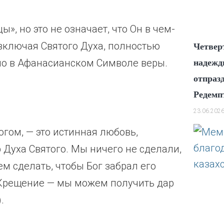
», но это не означает, что Он в чем-
 включая Святого Духа, полностью
Четвер
ано в Афанасианском Символе веры.
надежд
отпраз
Редемп
23.06.202
гом, — это истинная любовь,
Духа Святого. Мы ничего не сделали,
ем сделать, чтобы Бог забрал его
о Крещение — мы можем получить дар
.