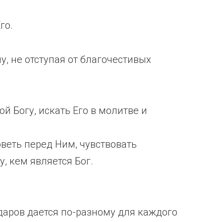
b
e
го.
у, не отступая от благочестивых
й Богу, искать Его в молитве и
оветь перед Ним, чувствовать
, кем является Бог.
 даров дается по-разному для каждого