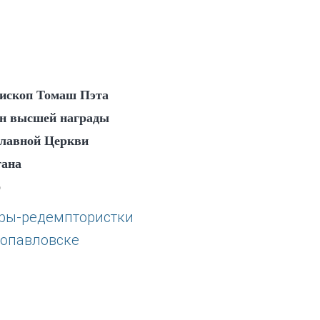
ископ Томаш Пэта
ен высшей награды
лавной Церкви
тана
6