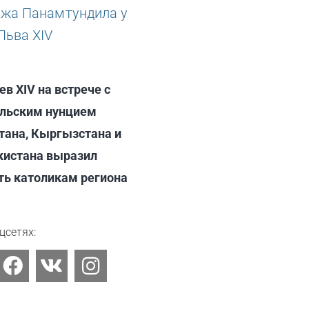
ев XIV на встрече с
льским нунцием
тана, Кыргызстана и
истана выразил
ть католикам региона
6
цсетях:
F
V
I
a
k
n
c
s