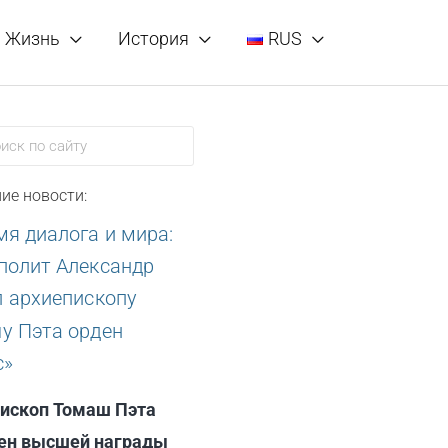
Жизнь
История
RUS
ск
ие новости:
ископ Томаш Пэта
ен высшей награды