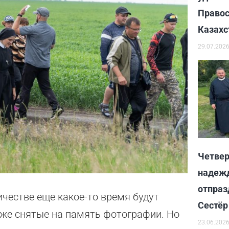
Правос
Казахс
29.07.202
Четвер
надежд
отпраз
естве еще какое-то время будут
Сестёр
 же снятые на память фотографии. Но
23.06.202