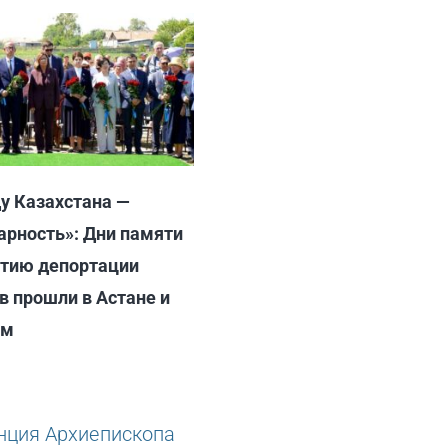
у Казахстана —
арность»: Дни памяти
етию депортации
в прошли в Астане и
ом
6