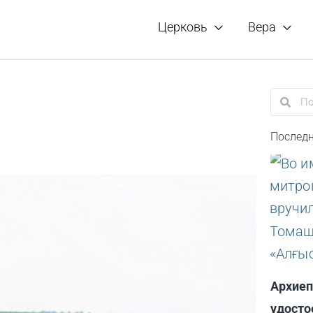
Церковь
Вера
Поиск
Пои
Последн
Архиеп
удосто