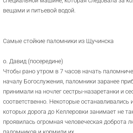
специальной машине, которая следовала за ко
вещами и питьевой водой.
Самые стойкие паломники из Щучинска
о. Давид (посередине)
Чтобы рано утром в 7 часов начать паломниче
началу Богослужения, паломники заранее приб
принимали на ночлег сестры-назаретанки и с
соответственно. Некоторые останавливались и 
которых дорога до Келлеровки занимает не та
проявилась огромная человеческая доброта л
паломников и кормили их.