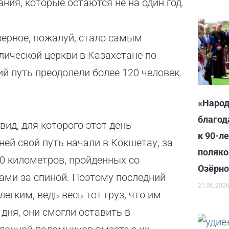
ния, которые остаются не на один год.
зерное, пожалуй, стало самым
ической церкви в Казахстане по
й путь преодолели более 120 человек.
«Народ
благод
ид, для которого этот день
к 90-л
ей свой путь начали в Кокшетау, за
поляко
80 километров, пройденных со
Озёрн
ами за спиной. Поэтому последний
21.06.202
егким, ведь весь тот груз, что им
дня, они смогли оставить в