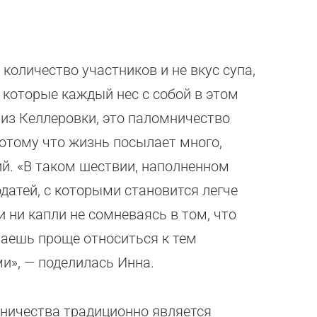
t
u
b
e
 количество участников и не вкус супа,
 которые каждый нес с собой в этом
 из Келлеровки, это паломничество
потому что жизнь посылает много,
й. «В таком шествии, наполненном
датей, с которыми становится легче
и ни капли не сомневаясь в том, что
наешь проще относиться к тем
и», — поделилась Инна.
мничества традиционно является