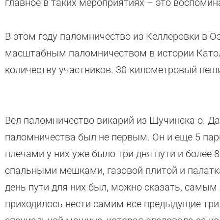
главное в таких мероприятиях – это воспомина
В этом году паломничество из Келлеровки в О
масштабным паломничеством в истории Катол
количеству участников. 30-километровый пеши
Вел паломничество викарий из Щучинска о. Дав
паломничества был не первым. Он и еще 5 парн
плечами у них уже было три дня пути и более 
спальными мешками, газовой плитой и палатк
день пути для них был, можно сказать, самым л
приходилось нести самим все предыдущие три 