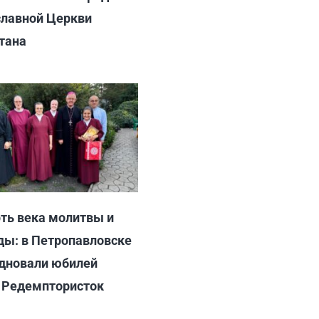
лавной Церкви
тана
6
ть века молитвы и
ы: в Петропавловске
дновали юбилей
 Редемптористок
6