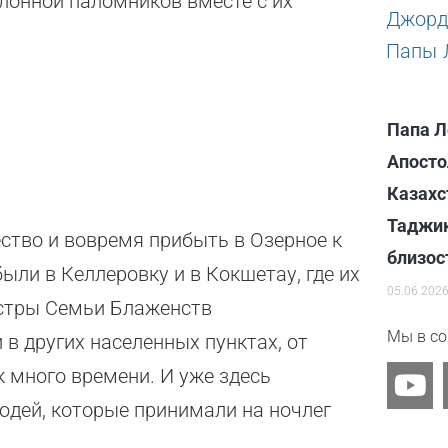
лонной паломников вместе с их
Папа Л
Апосто
Казахс
Таджик
ство и вовремя прибыть в Озерное к
близос
ыли в Келлеровку и в Кокшетау, где их
05.06.202
естры Семьи Блаженств
Мы в со
в других населенных пунктах, от
Y
к много времени. И уже здесь
o
юдей, которые принимали на ночлег
u