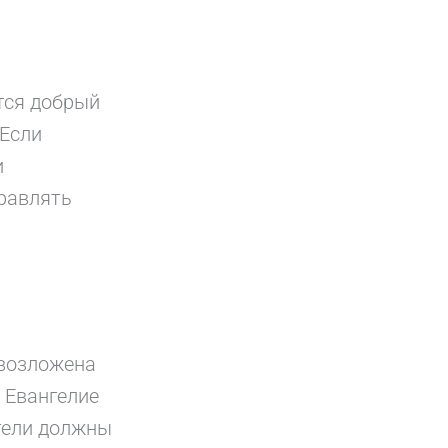
тся добрый
 Если
и
правлять
 возложена
 Евангелие
тели должны