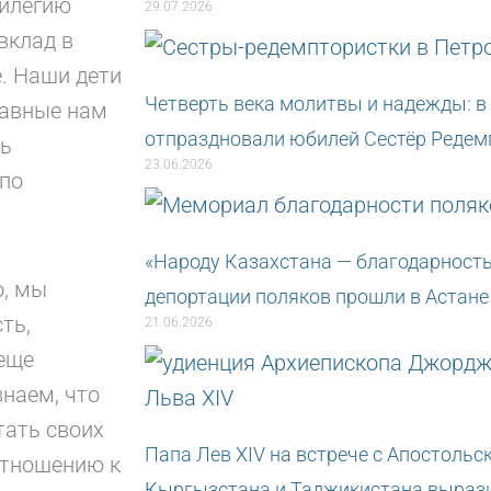
вилегию
29.07.2026
вклад в
е. Наши дети
Четверть века молитвы и надежды: в
равные нам
отпраздновали юбилей Сестёр Редем
ть
23.06.2026
 по
«Народу Казахстана — благодарность
о, мы
депортации поляков прошли в Астане
ть,
21.06.2026
 еще
наем, что
тать своих
Папа Лев XIV на встрече с Апостольс
отношению к
Кыргызстана и Таджикистана вырази