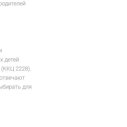
 родителей
и
х детей
(ККЦ 2228).
 отвечают
выбирать для