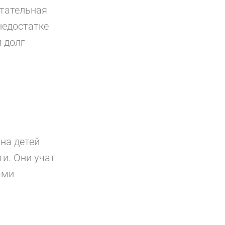
итательная
недостатке
 долг
на детей
ти. Они учат
ами