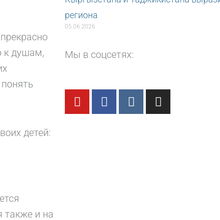
региона
05.06.2026
 прекрасно
 к душам,
Мы в соцсетях:
их
 понять
Y
F
V
I
o
a
k
n
u
c
s
t
e
t
воих детей:
u
b
a
b
o
g
e
o
r
k
a
m
ется
 также и на