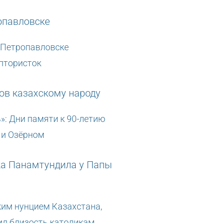
 Петропавловске
птористок
»: Дни памяти к 90-летию
 и Озёрном
ким нунцием Казахстана,
л близость католикам