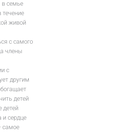
 в семье
 течение
кой живой
ся с самого
да члены
ии с
ует другим
обогащает
чить детей
е детей
 и сердце
— самое