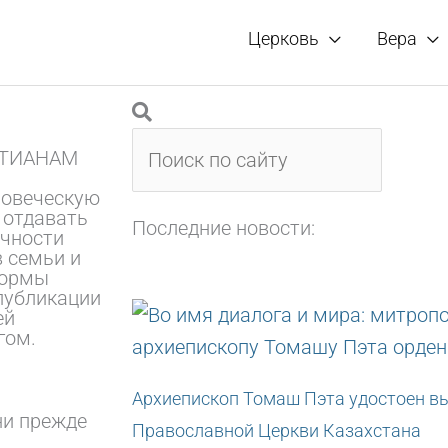
Церковь
Вера
Поиск
Поиск
СТИАНАМ
ловеческую
 отдавать
Последние новости:
ичности
в семьи и
формы
 публикации
ей
гом.
Архиепископ Томаш Пэта удостоен в
ни прежде
Православной Церкви Казахстана