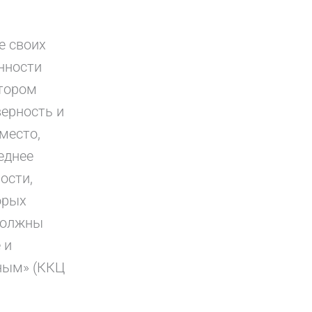
е своих
енности
отором
верность и
место,
еднее
ости,
орых
 должны
 и
ным» (ККЦ