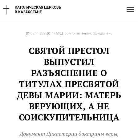
Перейти
Гл
КАТОЛИЧЕСКАЯ ЦЕРКОВЬ
к
В КАЗАХСТАНЕ
содержимому
ме
05.11.2025
14:50
Во что мы верим
,
Официально
СВЯТОЙ ПРЕСТОЛ
ВЫПУСТИЛ
РАЗЪЯСНЕНИЕ О
ТИТУЛАХ ПРЕСВЯТОЙ
ДЕВЫ МАРИИ: МАТЕРЬ
ВЕРУЮЩИХ, А НЕ
СОИСКУПИТЕЛЬНИЦА
Документ Дикастерии доктрины веры,