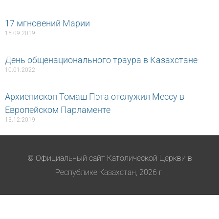
17 мгновений Марии
15.09.2019
День общенационального траура в Казахстане
10.01.2022
Архиепископ Томаш Пэта отслужил Мессу в
Европейском Парламенте
13.12.2019
© Официальный сайт Католической Церкви в
Республике Казахстан, 2026 г.